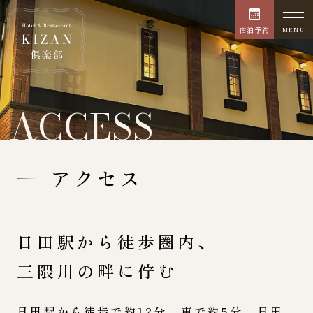
宿泊予約
MENU
ACCESS
アクセス
日田駅から徒歩圏内、
三隈川の畔に佇む
日田駅から徒歩で約12分、車で約5分、
日田